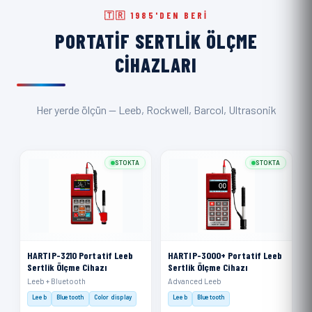
🇹🇷 1985'DEN BERI
PORTATIF SERTLIK ÖLÇME
CIHAZLARI
Her yerde ölçün — Leeb, Rockwell, Barcol, Ultrasonik
STOKTA
STOKTA
HARTIP-3210 Portatif Leeb
HARTIP-3000+ Portatif Leeb
Sertlik Ölçme Cihazı
Sertlik Ölçme Cihazı
Leeb + Bluetooth
Advanced Leeb
Leeb
Bluetooth
Color display
Leeb
Bluetooth