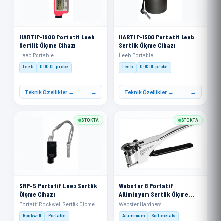
HARTIP-1600 Portatif Leeb
HARTIP-1500 Portatif Leeb
Sertlik Ölçme Cihazı
Sertlik Ölçme Cihazı
Leeb Portable
Leeb Portable
Leeb
D·DC·DL probe
Leeb
D·DC·DL probe
Teknik Özellikler →
Teknik Özellikler →
STOKTA
STOKTA
SRP-5 Portatif Leeb Sertlik
Webster B Portatif
Ölçme Cihazı
Alüminyum Sertlik Ölçme
Cihazı
Portatif Rockwell Sertlik Ölçme Cihazı
Webster Hardness
Rockwell
Portable
Aluminium
Soft metals