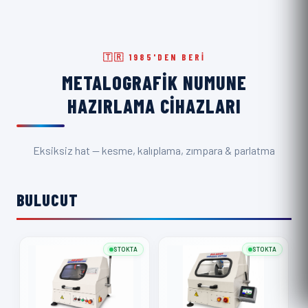
🇹🇷 1985'DEN BERI
METALOGRAFIK NUMUNE
HAZIRLAMA CIHAZLARI
Eksiksiz hat — kesme, kalıplama, zımpara & parlatma
BULUCUT
STOKTA
STOKTA