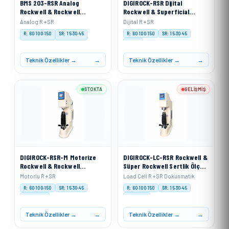
BMS 203-RSR Analog
DIGIROCK-RSR Dijital
Rockwell & Rockwell
Rockwell & Superficial
Superficial Sertlik Ölçme
Sertlik Ölçme Cihazı
Analog R + SR
Dijital R + SR
Cihazı
R: 60·100·150
SR: 15·30·45
R: 60·100·150
SR: 15·30·45
Digital
Teknik Özellikler →
Teknik Özellikler →
STOKTA
GELIŞMIŞ
DIGIROCK-RSR-M Motorize
DIGIROCK-LC-RSR Rockwell &
Rockwell & Rockwell
Süper Rockwell Sertlik Ölçme
Superficial Sertlik Ölçme
Cihazı Load Cell Sistemli
Motorlu R + SR
Load Cell R + SR Dokunmatik
Cihazı
R: 60·100·150
SR: 15·30·45
R: 60·100·150
SR: 15·30·45
Motorised
Load Cell
Teknik Özellikler →
Teknik Özellikler →