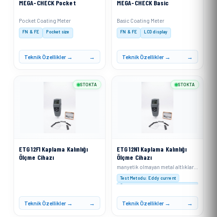
MEGA-CHECK Pocket
MEGA-CHECK Basic
Pocket Coating Meter
Basic Coating Meter
FN & FE
Pocket size
FN & FE
LCD display
Teknik Özellikler →
Teknik Özellikler →
STOKTA
STOKTA
ETG 12F1 Kaplama Kalınlığı
ETG 12N1 Kaplama Kalınlığı
Ölçme Cihazı
Ölçme Cihazı
manyetik olmayan metal altlıklar (alüminyum, bakır, kalay, çinko vb.) üzerindeki iletken olmayan kaplamaların (boya, kauçuk, plastik, anodik kaplama vb.) kalınlığını ölçmek için eddy current prensibiyle çalışır
Test Metodu: Eddy current
Ölçüm Aralığı : 0-1250 µm (0-50 mil)
Çözünürlük: 0-999 µm: 0,1 µm; ≥1000 µm: 1 µ
Teknik Özellikler →
Teknik Özellikler →