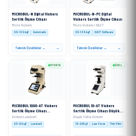
MICROBUL-N Dijital Vickers
MICROBUL-N-PC Dijital
Sertlik Ölçme Cihazı
Vickers Sertlik Ölçme Cihazı
Micro Vickers
Micro Vickers + XACT
0.5·1·3·5 kgf
Automatic
0.5·1·3·5 kgf
XACT Software
Teknik Özellikler →
Teknik Özellikler →
STOKTA
ÖZEL
MICROBUL 1000-AT Vickers
MICROBUL 10-AT Vickers
Sertlik Ölçme Cihazı
Sertlik Ölçme Cihazı Düşük
Otomatik Taret
Yüklü
Vickers Loadcell
Düşük Yüklü Vickers
0.3–10 kgf
Loadcell
10–200 gf
Low Force
Thin Film