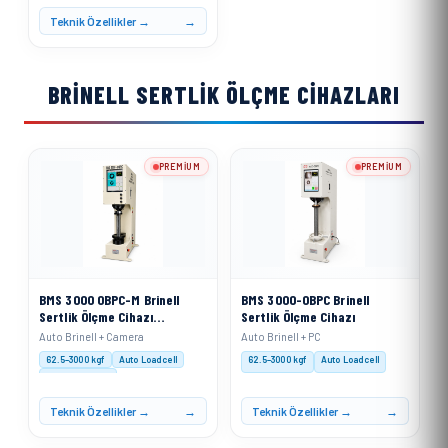
Yük Uygulaması: Motorize
Teknik Özellikler →
BRINELL SERTLIK ÖLÇME CIHAZLARI
PREMIUM
PREMIUM
BMS 3000 OBPC-M Brinell
BMS 3000-OBPC Brinell
Sertlik Ölçme Cihazı
Sertlik Ölçme Cihazı
Motorize Sistemli
Auto Brinell + Camera
Auto Brinell + PC
62.5–3000 kgf
Auto Loadcell
62.5–3000 kgf
Auto Loadcell
XACT Software
Teknik Özellikler →
Teknik Özellikler →