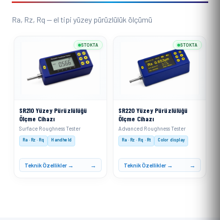
Ra, Rz, Rq — el tipi yüzey pürüzlülük ölçümü
STOKTA
STOKTA
SR210 Yüzey Pürüzlülüğü
SR220 Yüzey Pürüzlülüğü
Ölçme Cihazı
Ölçme Cihazı
Surface Roughness Tester
Advanced Roughness Tester
Ra · Rz · Rq
Handheld
Ra · Rz · Rq · Rt
Color display
Teknik Özellikler →
Teknik Özellikler →