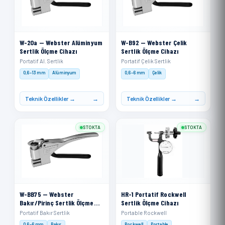
W-20a — Webster Alüminyum
W-B92 — Webster Çelik
Sertlik Ölçme Cihazı
Sertlik Ölçme Cihazı
Portatif Al. Sertlik
Portatif Çelik Sertlik
0,6–13 mm
Alüminyum
0,6–6 mm
Çelik
Teknik Özellikler →
Teknik Özellikler →
STOKTA
STOKTA
W-BB75 — Webster
HR-1 Portatif Rockwell
Bakır/Pirinç Sertlik Ölçme
Sertlik Ölçme Cihazı
Cihazı
Portatif Bakır Sertlik
Portable Rockwell
0,6–6 mm
Bakır
Rockwell
Portable