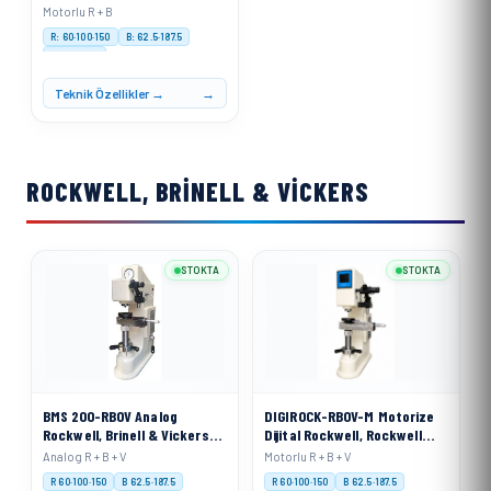
Ölçme Cihazı
Motorlu R + B
R: 60·100·150
B: 62.5·187.5
Motorised
Teknik Özellikler →
ROCKWELL, BRINELL & VICKERS
STOKTA
STOKTA
BMS 200-RBOV Analog
DIGIROCK-RBOV-M Motorize
Rockwell, Brinell & Vickers
Dijital Rockwell, Rockwell
Sertlik Ölçme Cihazı
Superficial, Brinell ve
Analog R + B + V
Motorlu R + B + V
Vickers Sertlik Ölçme Cihazı
R 60·100·150
B 62.5·187.5
R 60·100·150
B 62.5·187.5