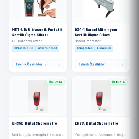
MET-U1A Ultrasonik Portatif
934-1 Barcol Alüminyum
Sertlik Ölçme Cihazı
Sertlik Ölçme Cihazı
UCI Hardness Tester
Barcol Impressor
Ultrasonic UCI
Vickers-based
Composites
Aluminium
Teknik Özellikler →
Teknik Özellikler →
STOKTA
STOKTA
EHS5D Dijital Shoremetre
EHS1A Dijital Shoremetre
Sert kauçuk, termoplastik elastomerler, daha sert plastikler ve rijit termoplastikler
Yumuşak vulkanize kauçuk, doğal kauçuk, nitriller, termoplastik elastomerler, esnek poliakrilikler ve termosetler, mum, keçe ve deriler