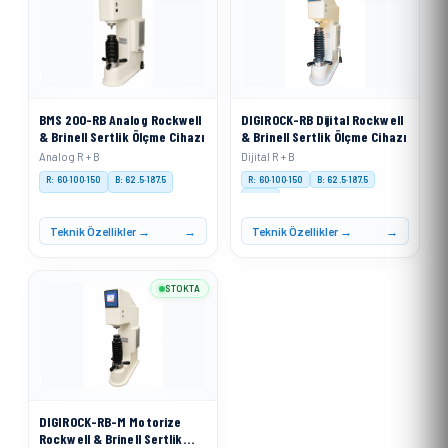
BMS 200-RB Analog Rockwell
DIGIROCK-RB Dijital Rockwell
& Brinell Sertlik Ölçme Cihazı
& Brinell Sertlik Ölçme Cihazı
Analog R + B
Dijital R + B
R: 60·100·150
B: 62.5·187.5
R: 60·100·150
B: 62.5·187.5
Digital
Teknik Özellikler →
Teknik Özellikler →
STOKTA
DIGIROCK-RB-M Motorize
Rockwell & Brinell Sertlik