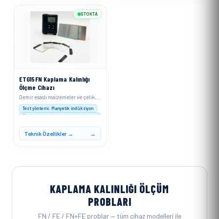
STOKTA
ETG15FN Kaplama Kalınlığı
Ölçme Cihazı
Demir esaslı malzemeler ve çelik, alaşımlı çelik veya sertleştirilmiş manyetik çelik için
Test yöntemi: Manyetik indüksiyon
Ölçüm aralığı : 0–1500 μm (0–60 mil)
Çözünürlük: 0–999 μm: 0,1 μm; ≥1000 μm: 1 μm
Teknik Özellikler →
KAPLAMA KALINLIĞI ÖLÇÜM
PROBLARI
FN / FE / FN+FE problar — tüm cihaz modelleri ile