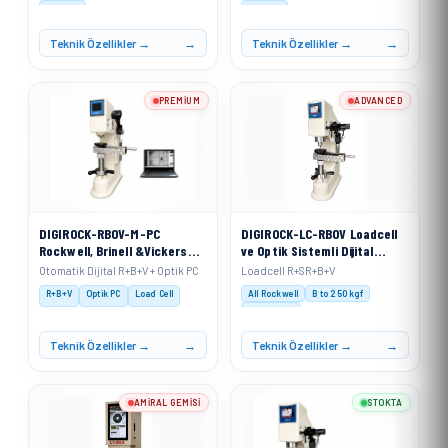
V 30 kgf
V 30 kgf
Teknik Özellikler →
Teknik Özellikler →
PREMIUM
ADVANCED
DIGIROCK-RBOV-M-PC
DIGIROCK-LC-RBOV Loadcell
Rockwell, Brinell &Vickers
ve Optik Sistemli Dijital
Sertlik Ölçme Cihazı
Rockwell, Rockwell
Otomatik Dijital R+B+V + Optik PC
Loadcell R+SR+B+V
Motorize Sistem + PC Sistem
Superficial, Brinell ve
R+B+V
Optik PC
Load Cell
All Rockwell
B to 250 kgf
ile
Vickers Sertlik Ölçme Cihazı
V 3–100 kgf
Teknik Özellikler →
Teknik Özellikler →
AMIRAL GEMISI
STOKTA