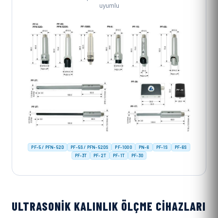
uyumlu
PF-5 / PFN-52D
PF-5S / PFN-52DS
PF-1000
PN-6
PF-1S
PF-6S
PF-3T
PF-2T
PF-1T
PF-30
ULTRASONIK KALINLIK ÖLÇME CIHAZLARI