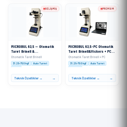
GELIŞMIŞ
PREMIUM
MICROBUL 62,5 — Otomatik
MICROBUL 62,5-PC Otomatik
Taret Brinell &
Taret Brinell&Vickers + PC
VickersSertlik Ölçme Cihazı
Sertlik Ölçme Cihazı
Otomatik Taret Brinell
Otomatik Taret Brinell + PC
31.25–750 kgf
Auto Turret
31.25–750 kgf
Auto Turret
XACT
XACT PC
Teknik Özellikler →
Teknik Özellikler →