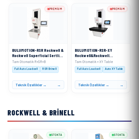
PREMIUM
PREMIUM
BULUMOTION-RSR Rockwell &
BULUMOTION-RSR-XY
Rockwell Superficial Sertlik
Rockwell&Rockwell
Ölçme Cihazı Tam Otomatik
Superficial Sertlik Ölçme
Tam Otomatik R+SR+B
Tam Otomatik + XY Table
Hareketli Kafa Sistemi
Cihazı Tam Otomatik
Full Auto Loadcell
R·SR·Brinell
Full Auto Loadcell
Auto XY Table
Hareketli Kafa Sistemi&
(Otomatik X Ekseni Sertlik
Ölçüm Tablası ile)
Teknik Özellikler →
Teknik Özellikler →
ROCKWELL & BRINELL
STOKTA
STOKTA