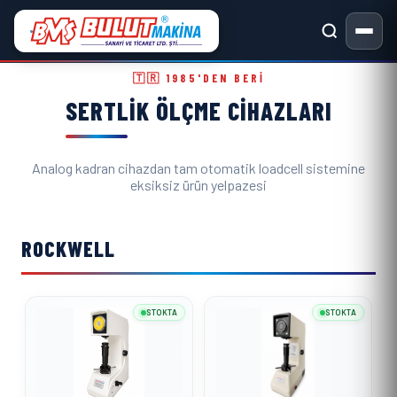
Sertlik Ölçme Cihazları ve Metal
🇹🇷 1985'DEN BERI
SERTLIK ÖLÇME CIHAZLARI
Analog kadran cihazdan tam otomatik loadcell sistemine
eksiksiz ürün yelpazesi
ROCKWELL
STOKTA
STOKTA