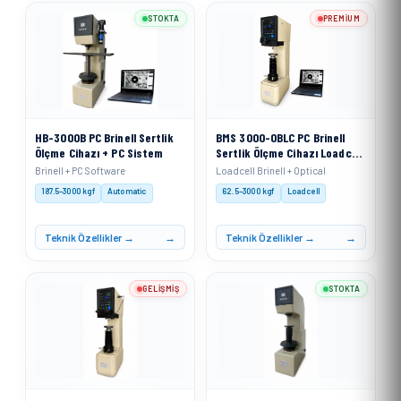
STOKTA
PREMIUM
HB-3000B PC Brinell Sertlik
BMS 3000-OBLC PC Brinell
Ölçme Cihazı + PC Sistem
Sertlik Ölçme Cihazı Loadcell
Sistemli + PC
Brinell + PC Software
Loadcell Brinell + Optical
187.5–3000 kgf
Automatic
62.5–3000 kgf
Loadcell
Teknik Özellikler →
Teknik Özellikler →
GELIŞMIŞ
STOKTA