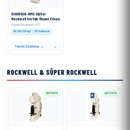
DIGIROCK-RMC Dijital
Rockwell Sertlik Ölçme Cihazı
Dijital Rockwell + PC
60·100·150 kgf
PC Software
Teknik Özellikler →
ROCKWELL & SÜPER ROCKWELL
STOKTA
STOKTA