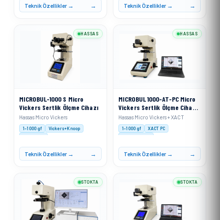
Teknik Özellikler →
Teknik Özellikler →
HASSAS
HASSAS
MICROBUL-1000 S Micro
MICROBUL 1000-AT-PC Micro
Vickers Sertlik Ölçme Cihazı
Vickers Sertlik Ölçme Cihazı
+ XACT
Hassas Micro Vickers
Hassas Micro Vickers + XACT
1–1000 gf
Vickers+Knoop
1–1000 gf
XACT PC
Motorised
Auto Analysis
Teknik Özellikler →
Teknik Özellikler →
STOKTA
STOKTA