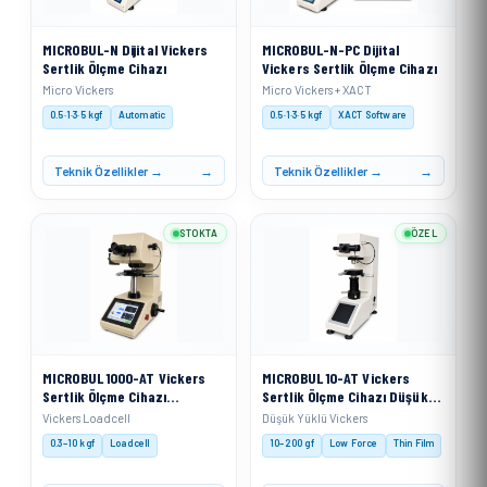
MICROBUL-N Dijital Vickers
MICROBUL-N-PC Dijital
Sertlik Ölçme Cihazı
Vickers Sertlik Ölçme Cihazı
Micro Vickers
Micro Vickers + XACT
0.5·1·3·5 kgf
Automatic
0.5·1·3·5 kgf
XACT Software
Teknik Özellikler →
Teknik Özellikler →
STOKTA
ÖZEL
MICROBUL 1000-AT Vickers
MICROBUL 10-AT Vickers
Sertlik Ölçme Cihazı
Sertlik Ölçme Cihazı Düşük
Otomatik Taret
Yüklü
Vickers Loadcell
Düşük Yüklü Vickers
0.3–10 kgf
Loadcell
10–200 gf
Low Force
Thin Film