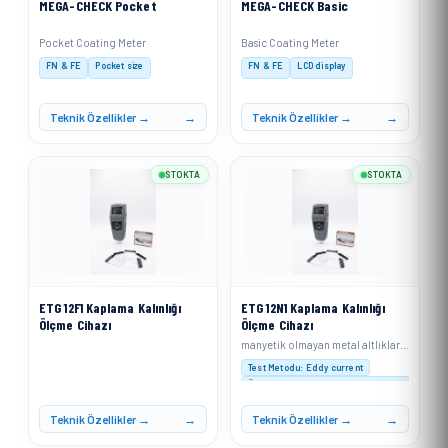
MEGA-CHECK Pocket
MEGA-CHECK Basic
Pocket Coating Meter
Basic Coating Meter
FN & FE
Pocket size
FN & FE
LCD display
Teknik Özellikler →
Teknik Özellikler →
STOKTA
STOKTA
ETG 12F1 Kaplama Kalınlığı
ETG 12N1 Kaplama Kalınlığı
Ölçme Cihazı
Ölçme Cihazı
manyetik olmayan metal altlıklar (alüminyum, bakır, kalay, çinko vb.) üzerindeki iletken olmayan kaplamaların (boya, kauçuk, plastik, anodik kaplama vb.) kalınlığını ölçmek için eddy current prensibiyle çalışır
Test Metodu: Eddy current
Ölçüm Aralığı : 0-1250 µm (0-50 mil)
Çözünürlük: 0-999 µm: 0,1 µm; ≥1000 µm: 1 µ
Teknik Özellikler →
Teknik Özellikler →