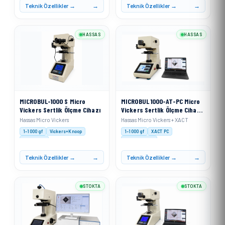
Teknik Özellikler →
Teknik Özellikler →
HASSAS
HASSAS
MICROBUL-1000 S Micro
MICROBUL 1000-AT-PC Micro
Vickers Sertlik Ölçme Cihazı
Vickers Sertlik Ölçme Cihazı
+ XACT
Hassas Micro Vickers
Hassas Micro Vickers + XACT
1–1000 gf
Vickers+Knoop
1–1000 gf
XACT PC
Motorised
Auto Analysis
Teknik Özellikler →
Teknik Özellikler →
STOKTA
STOKTA