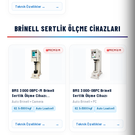
Yük Uygulaması: Motorize
Teknik Özellikler →
BRINELL SERTLIK ÖLÇME CIHAZLARI
PREMIUM
PREMIUM
BMS 3000 OBPC-M Brinell
BMS 3000-OBPC Brinell
Sertlik Ölçme Cihazı
Sertlik Ölçme Cihazı
Motorize Sistemli
Auto Brinell + Camera
Auto Brinell + PC
62.5–3000 kgf
Auto Loadcell
62.5–3000 kgf
Auto Loadcell
XACT Software
Teknik Özellikler →
Teknik Özellikler →