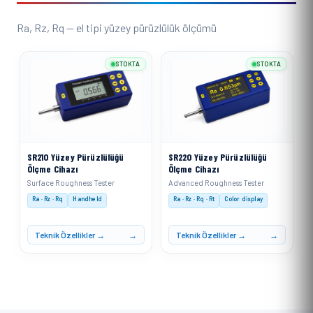
Ra, Rz, Rq — el tipi yüzey pürüzlülük ölçümü
STOKTA
STOKTA
SR210 Yüzey Pürüzlülüğü
SR220 Yüzey Pürüzlülüğü
Ölçme Cihazı
Ölçme Cihazı
Surface Roughness Tester
Advanced Roughness Tester
Ra · Rz · Rq
Handheld
Ra · Rz · Rq · Rt
Color display
Teknik Özellikler →
Teknik Özellikler →