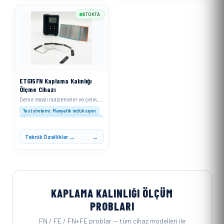
STOKTA
ETG15FN Kaplama Kalınlığı
Ölçme Cihazı
Demir esaslı malzemeler ve çelik, alaşımlı çelik veya sertleştirilmiş manyetik çelik için
Test yöntemi: Manyetik indüksiyon
Ölçüm aralığı : 0–1500 μm (0–60 mil)
Çözünürlük: 0–999 μm: 0,1 μm; ≥1000 μm: 1 μm
Teknik Özellikler →
KAPLAMA KALINLIĞI ÖLÇÜM
PROBLARI
FN / FE / FN+FE problar — tüm cihaz modelleri ile