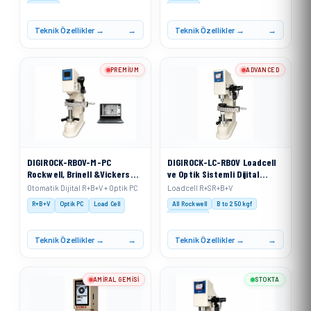
V 30 kgf
V 30 kgf
Teknik Özellikler →
Teknik Özellikler →
PREMIUM
ADVANCED
DIGIROCK-RBOV-M-PC
DIGIROCK-LC-RBOV Loadcell
Rockwell, Brinell &Vickers
ve Optik Sistemli Dijital
Sertlik Ölçme Cihazı
Rockwell, Rockwell
Otomatik Dijital R+B+V + Optik PC
Loadcell R+SR+B+V
Motorize Sistem + PC Sistem
Superficial, Brinell ve
R+B+V
Optik PC
Load Cell
All Rockwell
B to 250 kgf
ile
Vickers Sertlik Ölçme Cihazı
V 3–100 kgf
Teknik Özellikler →
Teknik Özellikler →
AMIRAL GEMISI
STOKTA