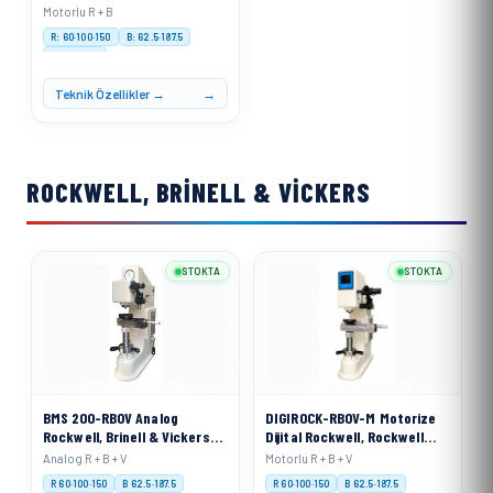
Ölçme Cihazı
Motorlu R + B
R: 60·100·150
B: 62.5·187.5
Motorised
Teknik Özellikler →
ROCKWELL, BRINELL & VICKERS
STOKTA
STOKTA
BMS 200-RBOV Analog
DIGIROCK-RBOV-M Motorize
Rockwell, Brinell & Vickers
Dijital Rockwell, Rockwell
Sertlik Ölçme Cihazı
Superficial, Brinell ve
Analog R + B + V
Motorlu R + B + V
Vickers Sertlik Ölçme Cihazı
R 60·100·150
B 62.5·187.5
R 60·100·150
B 62.5·187.5