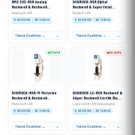
BMS 203-RSR Analog
DIGIROCK-RSR Dijital
Rockwell & Rockwell
Rockwell & Superficial
Superficial Sertlik Ölçme
Sertlik Ölçme Cihazı
Analog R + SR
Dijital R + SR
Cihazı
R: 60·100·150
SR: 15·30·45
R: 60·100·150
SR: 15·30·45
Digital
Teknik Özellikler →
Teknik Özellikler →
STOKTA
GELIŞMIŞ
DIGIROCK-RSR-M Motorize
DIGIROCK-LC-RSR Rockwell &
Rockwell & Rockwell
Süper Rockwell Sertlik Ölçme
Superficial Sertlik Ölçme
Cihazı Load Cell Sistemli
Motorlu R + SR
Load Cell R + SR Dokunmatik
Cihazı
R: 60·100·150
SR: 15·30·45
R: 60·100·150
SR: 15·30·45
Motorised
Load Cell
Teknik Özellikler →
Teknik Özellikler →