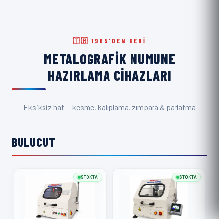
🇹🇷 1985'DEN BERI
METALOGRAFIK NUMUNE
HAZIRLAMA CIHAZLARI
Eksiksiz hat — kesme, kalıplama, zımpara & parlatma
BULUCUT
STOKTA
STOKTA