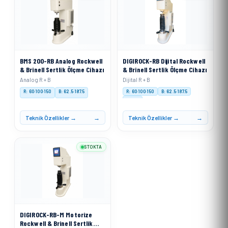
BMS 200-RB Analog Rockwell
DIGIROCK-RB Dijital Rockwell
& Brinell Sertlik Ölçme Cihazı
& Brinell Sertlik Ölçme Cihazı
Analog R + B
Dijital R + B
R: 60·100·150
B: 62.5·187.5
R: 60·100·150
B: 62.5·187.5
Digital
Teknik Özellikler →
Teknik Özellikler →
STOKTA
DIGIROCK-RB-M Motorize
Rockwell & Brinell Sertlik