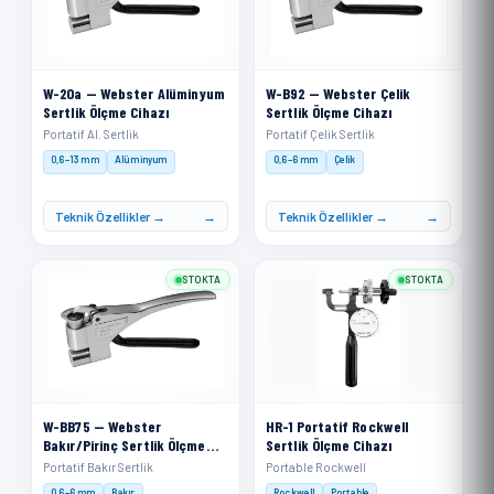
W-20a — Webster Alüminyum
W-B92 — Webster Çelik
Sertlik Ölçme Cihazı
Sertlik Ölçme Cihazı
Portatif Al. Sertlik
Portatif Çelik Sertlik
0,6–13 mm
Alüminyum
0,6–6 mm
Çelik
Teknik Özellikler →
Teknik Özellikler →
STOKTA
STOKTA
W-BB75 — Webster
HR-1 Portatif Rockwell
Bakır/Pirinç Sertlik Ölçme
Sertlik Ölçme Cihazı
Cihazı
Portatif Bakır Sertlik
Portable Rockwell
0,6–6 mm
Bakır
Rockwell
Portable