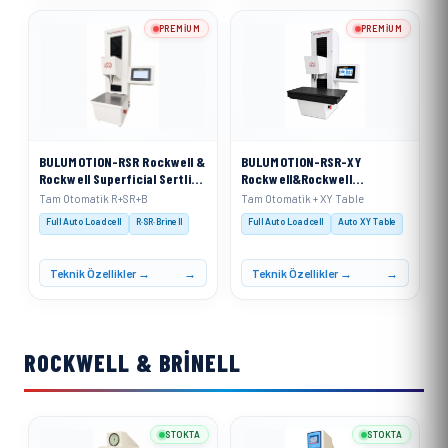
PREMIUM
PREMIUM
BULUMOTION-RSR Rockwell &
BULUMOTION-RSR-XY
Rockwell Superficial Sertlik
Rockwell&Rockwell
Ölçme Cihazı Tam Otomatik
Superficial Sertlik Ölçme
Tam Otomatik R+SR+B
Tam Otomatik + XY Table
Hareketli Kafa Sistemi
Cihazı Tam Otomatik
Full Auto Loadcell
R·SR·Brinell
Full Auto Loadcell
Auto XY Table
Hareketli Kafa Sistemi&
(Otomatik X Ekseni Sertlik
Ölçüm Tablası ile)
Teknik Özellikler →
Teknik Özellikler →
ROCKWELL & BRINELL
STOKTA
STOKTA