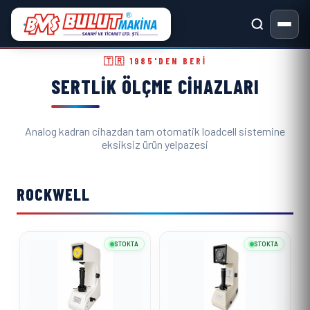
Sertlik Ölçme Cihazları ve Metal
🇹🇷 1985'DEN BERI
SERTLIK ÖLÇME CIHAZLARI
Analog kadran cihazdan tam otomatik loadcell sistemine
eksiksiz ürün yelpazesi
ROCKWELL
STOKTA
STOKTA