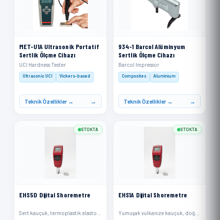
MET-U1A Ultrasonik Portatif
934-1 Barcol Alüminyum
Sertlik Ölçme Cihazı
Sertlik Ölçme Cihazı
UCI Hardness Tester
Barcol Impressor
Ultrasonic UCI
Vickers-based
Composites
Aluminium
Teknik Özellikler →
Teknik Özellikler →
STOKTA
STOKTA
EHS5D Dijital Shoremetre
EHS1A Dijital Shoremetre
Sert kauçuk, termoplastik elastomerler, daha sert plastikler ve rijit termoplastikler
Yumuşak vulkanize kauçuk, doğal kauçuk, nitriller, termoplastik elastomerler, esnek poliakrilikler ve termosetler, mum, keçe ve deriler