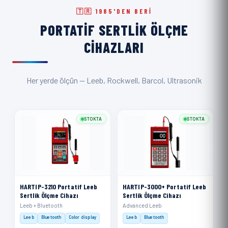
🇹🇷 1985'DEN BERI
PORTATIF SERTLIK ÖLÇME
CIHAZLARI
Her yerde ölçün — Leeb, Rockwell, Barcol, Ultrasonik
STOKTA
STOKTA
HARTIP-3210 Portatif Leeb
HARTIP-3000+ Portatif Leeb
Sertlik Ölçme Cihazı
Sertlik Ölçme Cihazı
Leeb + Bluetooth
Advanced Leeb
Leeb
Bluetooth
Color display
Leeb
Bluetooth