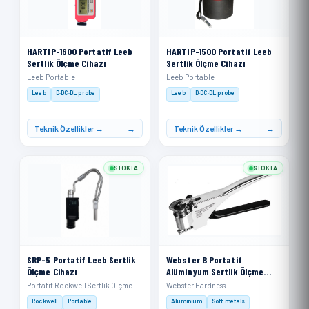
HARTIP-1600 Portatif Leeb
HARTIP-1500 Portatif Leeb
Sertlik Ölçme Cihazı
Sertlik Ölçme Cihazı
Leeb Portable
Leeb Portable
Leeb
D·DC·DL probe
Leeb
D·DC·DL probe
Teknik Özellikler →
Teknik Özellikler →
STOKTA
STOKTA
SRP-5 Portatif Leeb Sertlik
Webster B Portatif
Ölçme Cihazı
Alüminyum Sertlik Ölçme
Cihazı
Portatif Rockwell Sertlik Ölçme Cihazı
Webster Hardness
Rockwell
Portable
Aluminium
Soft metals