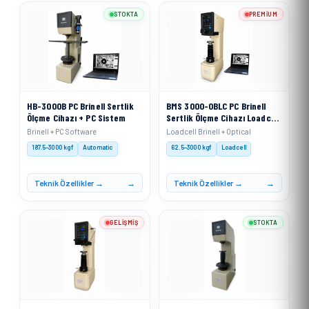
STOKTA
PREMIUM
HB-3000B PC Brinell Sertlik
BMS 3000-OBLC PC Brinell
Ölçme Cihazı + PC Sistem
Sertlik Ölçme Cihazı Loadcell
Sistemli + PC
Brinell + PC Software
Loadcell Brinell + Optical
187.5–3000 kgf
Automatic
62.5–3000 kgf
Loadcell
Teknik Özellikler →
Teknik Özellikler →
GELIŞMIŞ
STOKTA