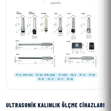
uyumlu
PF-5 / PFN-52D
PF-5S / PFN-52DS
PF-1000
PN-6
PF-1S
PF-6S
PF-3T
PF-2T
PF-1T
PF-30
ULTRASONIK KALINLIK ÖLÇME CIHAZLARI