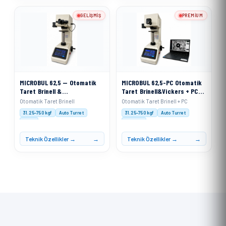
GELIŞMIŞ
PREMIUM
MICROBUL 62,5 — Otomatik
MICROBUL 62,5-PC Otomatik
Taret Brinell &
Taret Brinell&Vickers + PC
VickersSertlik Ölçme Cihazı
Sertlik Ölçme Cihazı
Otomatik Taret Brinell
Otomatik Taret Brinell + PC
31.25–750 kgf
Auto Turret
31.25–750 kgf
Auto Turret
XACT
XACT PC
Teknik Özellikler →
Teknik Özellikler →