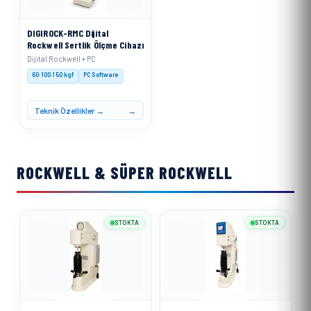
DIGIROCK-RMC Dijital
Rockwell Sertlik Ölçme Cihazı
Dijital Rockwell + PC
60·100·150 kgf
PC Software
Teknik Özellikler →
ROCKWELL & SÜPER ROCKWELL
STOKTA
STOKTA