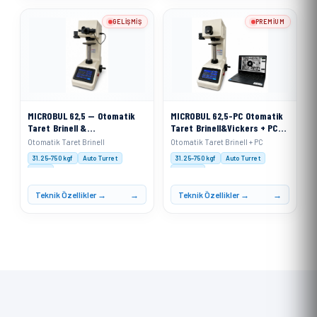
GELIŞMIŞ
PREMIUM
MICROBUL 62,5 — Otomatik
MICROBUL 62,5-PC Otomatik
Taret Brinell &
Taret Brinell&Vickers + PC
VickersSertlik Ölçme Cihazı
Sertlik Ölçme Cihazı
Otomatik Taret Brinell
Otomatik Taret Brinell + PC
31.25–750 kgf
Auto Turret
31.25–750 kgf
Auto Turret
XACT
XACT PC
Teknik Özellikler →
Teknik Özellikler →