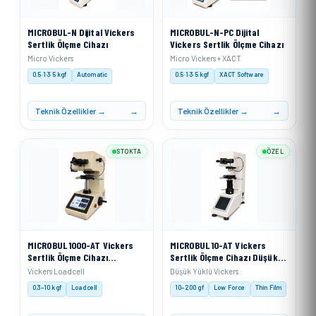
MICROBUL-N Dijital Vickers
MICROBUL-N-PC Dijital
Sertlik Ölçme Cihazı
Vickers Sertlik Ölçme Cihazı
Micro Vickers
Micro Vickers + XACT
0.5·1·3·5 kgf
Automatic
0.5·1·3·5 kgf
XACT Software
Teknik Özellikler →
Teknik Özellikler →
STOKTA
ÖZEL
MICROBUL 1000-AT Vickers
MICROBUL 10-AT Vickers
Sertlik Ölçme Cihazı
Sertlik Ölçme Cihazı Düşük
Otomatik Taret
Yüklü
Vickers Loadcell
Düşük Yüklü Vickers
0.3–10 kgf
Loadcell
10–200 gf
Low Force
Thin Film