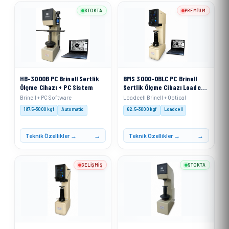
STOKTA
PREMIUM
HB-3000B PC Brinell Sertlik
BMS 3000-OBLC PC Brinell
Ölçme Cihazı + PC Sistem
Sertlik Ölçme Cihazı Loadcell
Sistemli + PC
Brinell + PC Software
Loadcell Brinell + Optical
187.5–3000 kgf
Automatic
62.5–3000 kgf
Loadcell
Teknik Özellikler →
Teknik Özellikler →
GELIŞMIŞ
STOKTA