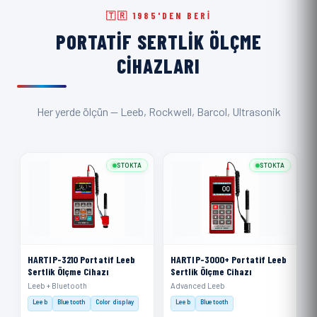
🇹🇷 1985'DEN BERI
PORTATIF SERTLIK ÖLÇME
CIHAZLARI
Her yerde ölçün — Leeb, Rockwell, Barcol, Ultrasonik
STOKTA
STOKTA
HARTIP-3210 Portatif Leeb
HARTIP-3000+ Portatif Leeb
Sertlik Ölçme Cihazı
Sertlik Ölçme Cihazı
Leeb + Bluetooth
Advanced Leeb
Leeb
Bluetooth
Color display
Leeb
Bluetooth