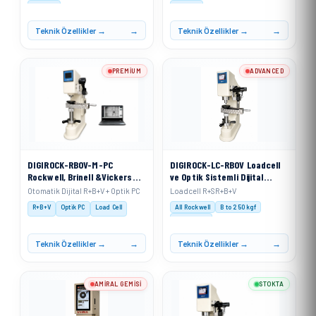
V 30 kgf
V 30 kgf
Teknik Özellikler →
Teknik Özellikler →
PREMIUM
ADVANCED
DIGIROCK-RBOV-M-PC
DIGIROCK-LC-RBOV Loadcell
Rockwell, Brinell &Vickers
ve Optik Sistemli Dijital
Sertlik Ölçme Cihazı
Rockwell, Rockwell
Otomatik Dijital R+B+V + Optik PC
Loadcell R+SR+B+V
Motorize Sistem + PC Sistem
Superficial, Brinell ve
R+B+V
Optik PC
Load Cell
All Rockwell
B to 250 kgf
ile
Vickers Sertlik Ölçme Cihazı
V 3–100 kgf
Teknik Özellikler →
Teknik Özellikler →
AMIRAL GEMISI
STOKTA