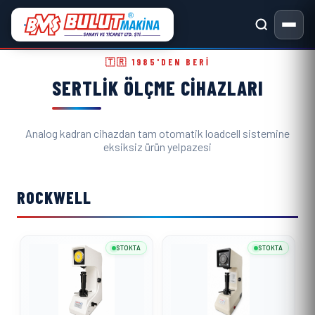
Sertlik Ölçme Cihazları ve Metal
🇹🇷 1985'DEN BERI
SERTLIK ÖLÇME CIHAZLARI
Analog kadran cihazdan tam otomatik loadcell sistemine
eksiksiz ürün yelpazesi
ROCKWELL
STOKTA
STOKTA