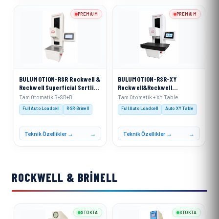
PREMIUM
PREMIUM
BULUMOTION-RSR Rockwell &
BULUMOTION-RSR-XY
Rockwell Superficial Sertlik
Rockwell&Rockwell
Ölçme Cihazı Tam Otomatik
Superficial Sertlik Ölçme
Tam Otomatik R+SR+B
Tam Otomatik + XY Table
Hareketli Kafa Sistemi
Cihazı Tam Otomatik
Full Auto Loadcell
R·SR·Brinell
Full Auto Loadcell
Auto XY Table
Hareketli Kafa Sistemi&
(Otomatik X Ekseni Sertlik
Ölçüm Tablası ile)
Teknik Özellikler →
Teknik Özellikler →
ROCKWELL & BRINELL
STOKTA
STOKTA