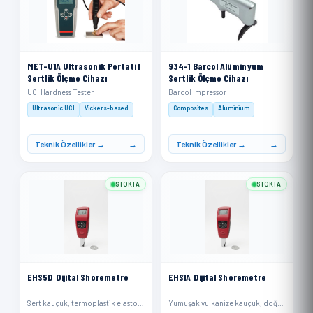
MET-U1A Ultrasonik Portatif
934-1 Barcol Alüminyum
Sertlik Ölçme Cihazı
Sertlik Ölçme Cihazı
UCI Hardness Tester
Barcol Impressor
Ultrasonic UCI
Vickers-based
Composites
Aluminium
Teknik Özellikler →
Teknik Özellikler →
STOKTA
STOKTA
EHS5D Dijital Shoremetre
EHS1A Dijital Shoremetre
Sert kauçuk, termoplastik elastomerler, daha sert plastikler ve rijit termoplastikler
Yumuşak vulkanize kauçuk, doğal kauçuk, nitriller, termoplastik elastomerler, esnek poliakrilikler ve termosetler, mum, keçe ve deriler