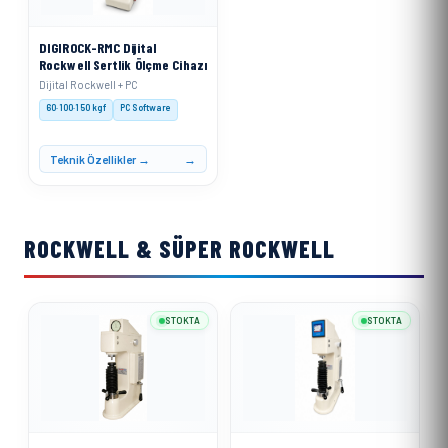
DIGIROCK-RMC Dijital
Rockwell Sertlik Ölçme Cihazı
Dijital Rockwell + PC
60·100·150 kgf
PC Software
Teknik Özellikler →
ROCKWELL & SÜPER ROCKWELL
STOKTA
STOKTA