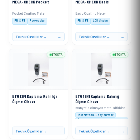
MEGA-CHECK Pocket
MEGA-CHECK Basic
Pocket Coating Meter
Basic Coating Meter
FN & FE
Pocket size
FN & FE
LCD display
Teknik Özellikler →
Teknik Özellikler →
STOKTA
STOKTA
ETG 12F1 Kaplama Kalınlığı
ETG 12N1 Kaplama Kalınlığı
Ölçme Cihazı
Ölçme Cihazı
manyetik olmayan metal altlıklar (alüminyum, bakır, kalay, çinko vb.) üzerindeki iletken olmayan kaplamaların (boya, kauçuk, plastik, anodik kaplama vb.) kalınlığını ölçmek için eddy current prensibiyle çalışır
Test Metodu: Eddy current
Ölçüm Aralığı : 0-1250 µm (0-50 mil)
Çözünürlük: 0-999 µm: 0,1 µm; ≥1000 µm: 1 µ
Teknik Özellikler →
Teknik Özellikler →