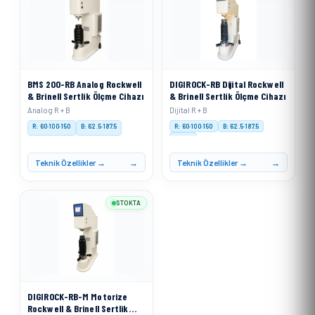
BMS 200-RB Analog Rockwell
DIGIROCK-RB Dijital Rockwell
& Brinell Sertlik Ölçme Cihazı
& Brinell Sertlik Ölçme Cihazı
Analog R + B
Dijital R + B
R: 60·100·150
B: 62.5·187.5
R: 60·100·150
B: 62.5·187.5
Digital
Teknik Özellikler →
Teknik Özellikler →
STOKTA
DIGIROCK-RB-M Motorize
Rockwell & Brinell Sertlik