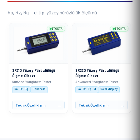
Ra, Rz, Rq — el tipi yüzey pürüzlülük ölçümü
STOKTA
STOKTA
SR210 Yüzey Pürüzlülüğü
SR220 Yüzey Pürüzlülüğü
Ölçme Cihazı
Ölçme Cihazı
Surface Roughness Tester
Advanced Roughness Tester
Ra · Rz · Rq
Handheld
Ra · Rz · Rq · Rt
Color display
Teknik Özellikler →
Teknik Özellikler →