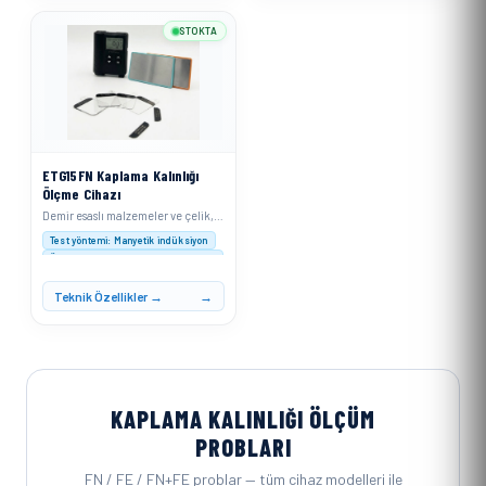
STOKTA
ETG15FN Kaplama Kalınlığı
Ölçme Cihazı
Demir esaslı malzemeler ve çelik, alaşımlı çelik veya sertleştirilmiş manyetik çelik için
Test yöntemi: Manyetik indüksiyon
Ölçüm aralığı : 0–1500 μm (0–60 mil)
Çözünürlük: 0–999 μm: 0,1 μm; ≥1000 μm: 1 μm
Teknik Özellikler →
KAPLAMA KALINLIĞI ÖLÇÜM
PROBLARI
FN / FE / FN+FE problar — tüm cihaz modelleri ile