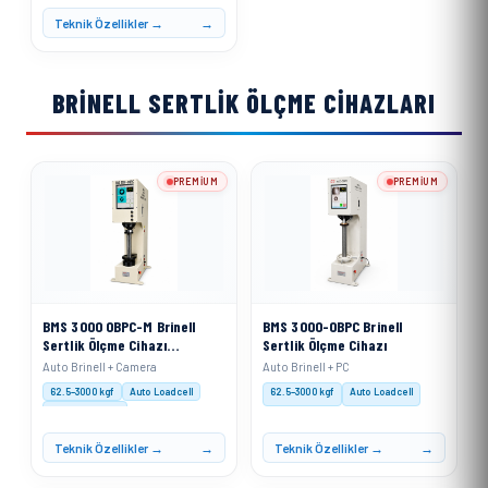
Yük Uygulaması: Motorize
Teknik Özellikler →
BRINELL SERTLIK ÖLÇME CIHAZLARI
PREMIUM
PREMIUM
BMS 3000 OBPC-M Brinell
BMS 3000-OBPC Brinell
Sertlik Ölçme Cihazı
Sertlik Ölçme Cihazı
Motorize Sistemli
Auto Brinell + Camera
Auto Brinell + PC
62.5–3000 kgf
Auto Loadcell
62.5–3000 kgf
Auto Loadcell
XACT Software
Teknik Özellikler →
Teknik Özellikler →