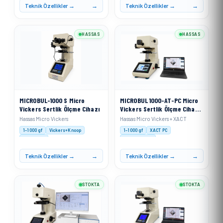
Teknik Özellikler →
Teknik Özellikler →
HASSAS
HASSAS
MICROBUL-1000 S Micro
MICROBUL 1000-AT-PC Micro
Vickers Sertlik Ölçme Cihazı
Vickers Sertlik Ölçme Cihazı
+ XACT
Hassas Micro Vickers
Hassas Micro Vickers + XACT
1–1000 gf
Vickers+Knoop
1–1000 gf
XACT PC
Motorised
Auto Analysis
Teknik Özellikler →
Teknik Özellikler →
STOKTA
STOKTA