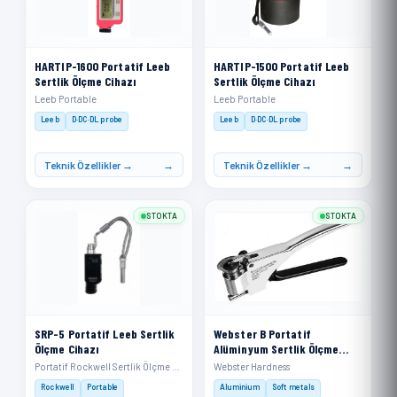
HARTIP-1600 Portatif Leeb
HARTIP-1500 Portatif Leeb
Sertlik Ölçme Cihazı
Sertlik Ölçme Cihazı
Leeb Portable
Leeb Portable
Leeb
D·DC·DL probe
Leeb
D·DC·DL probe
Teknik Özellikler →
Teknik Özellikler →
STOKTA
STOKTA
SRP-5 Portatif Leeb Sertlik
Webster B Portatif
Ölçme Cihazı
Alüminyum Sertlik Ölçme
Cihazı
Portatif Rockwell Sertlik Ölçme Cihazı
Webster Hardness
Rockwell
Portable
Aluminium
Soft metals