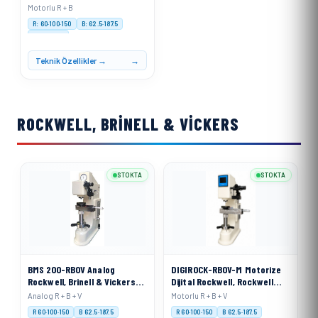
Ölçme Cihazı
Motorlu R + B
R: 60·100·150
B: 62.5·187.5
Motorised
Teknik Özellikler →
ROCKWELL, BRINELL & VICKERS
STOKTA
STOKTA
BMS 200-RBOV Analog
DIGIROCK-RBOV-M Motorize
Rockwell, Brinell & Vickers
Dijital Rockwell, Rockwell
Sertlik Ölçme Cihazı
Superficial, Brinell ve
Analog R + B + V
Motorlu R + B + V
Vickers Sertlik Ölçme Cihazı
R 60·100·150
B 62.5·187.5
R 60·100·150
B 62.5·187.5