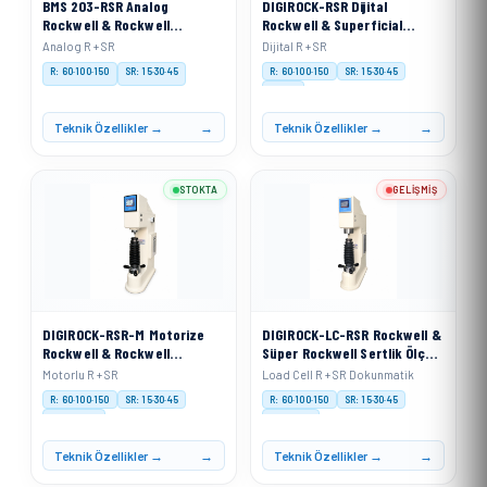
BMS 203-RSR Analog
DIGIROCK-RSR Dijital
Rockwell & Rockwell
Rockwell & Superficial
Superficial Sertlik Ölçme
Sertlik Ölçme Cihazı
Analog R + SR
Dijital R + SR
Cihazı
R: 60·100·150
SR: 15·30·45
R: 60·100·150
SR: 15·30·45
Digital
Teknik Özellikler →
Teknik Özellikler →
STOKTA
GELIŞMIŞ
DIGIROCK-RSR-M Motorize
DIGIROCK-LC-RSR Rockwell &
Rockwell & Rockwell
Süper Rockwell Sertlik Ölçme
Superficial Sertlik Ölçme
Cihazı Load Cell Sistemli
Motorlu R + SR
Load Cell R + SR Dokunmatik
Cihazı
R: 60·100·150
SR: 15·30·45
R: 60·100·150
SR: 15·30·45
Motorised
Load Cell
Teknik Özellikler →
Teknik Özellikler →