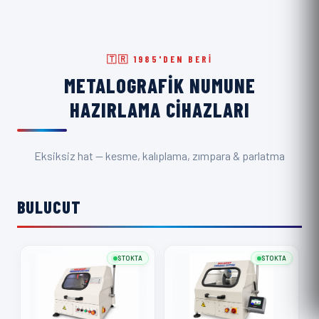
🇹🇷 1985'DEN BERI
METALOGRAFIK NUMUNE
HAZIRLAMA CIHAZLARI
Eksiksiz hat — kesme, kalıplama, zımpara & parlatma
BULUCUT
STOKTA
STOKTA