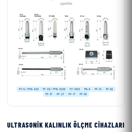
uyumlu
PF-5 / PFN-52D
PF-5S / PFN-52DS
PF-1000
PN-6
PF-1S
PF-6S
PF-3T
PF-2T
PF-1T
PF-30
ULTRASONIK KALINLIK ÖLÇME CIHAZLARI