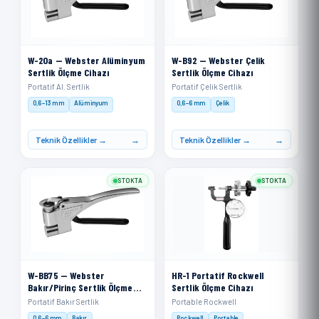
W-20a — Webster Alüminyum
W-B92 — Webster Çelik
Sertlik Ölçme Cihazı
Sertlik Ölçme Cihazı
Portatif Al. Sertlik
Portatif Çelik Sertlik
0,6–13 mm
Alüminyum
0,6–6 mm
Çelik
Teknik Özellikler →
Teknik Özellikler →
STOKTA
STOKTA
W-BB75 — Webster
HR-1 Portatif Rockwell
Bakır/Pirinç Sertlik Ölçme
Sertlik Ölçme Cihazı
Cihazı
Portatif Bakır Sertlik
Portable Rockwell
0,6–6 mm
Bakır
Rockwell
Portable