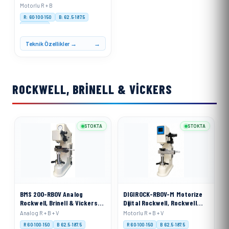
Ölçme Cihazı
Motorlu R + B
R: 60·100·150
B: 62.5·187.5
Motorised
Teknik Özellikler →
ROCKWELL, BRINELL & VICKERS
STOKTA
STOKTA
BMS 200-RBOV Analog
DIGIROCK-RBOV-M Motorize
Rockwell, Brinell & Vickers
Dijital Rockwell, Rockwell
Sertlik Ölçme Cihazı
Superficial, Brinell ve
Analog R + B + V
Motorlu R + B + V
Vickers Sertlik Ölçme Cihazı
R 60·100·150
B 62.5·187.5
R 60·100·150
B 62.5·187.5