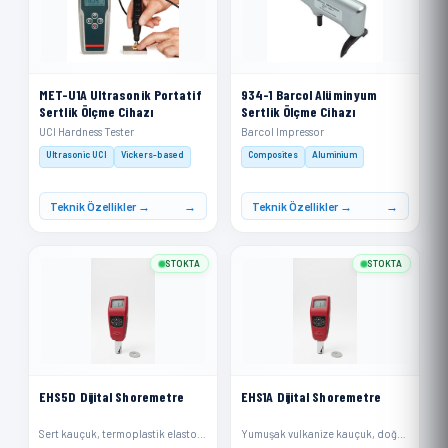
MET-U1A Ultrasonik Portatif
934-1 Barcol Alüminyum
Sertlik Ölçme Cihazı
Sertlik Ölçme Cihazı
UCI Hardness Tester
Barcol Impressor
Ultrasonic UCI
Vickers-based
Composites
Aluminium
Teknik Özellikler →
Teknik Özellikler →
STOKTA
STOKTA
EHS5D Dijital Shoremetre
EHS1A Dijital Shoremetre
Sert kauçuk, termoplastik elastomerler, daha sert plastikler ve rijit termoplastikler
Yumuşak vulkanize kauçuk, doğal kauçuk, nitriller, termoplastik elastomerler, esnek poliakrilikler ve termosetler, mum, keçe ve deriler