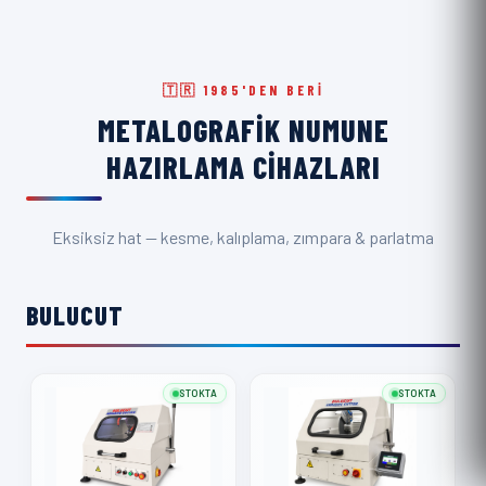
🇹🇷 1985'DEN BERI
METALOGRAFIK NUMUNE
HAZIRLAMA CIHAZLARI
Eksiksiz hat — kesme, kalıplama, zımpara & parlatma
BULUCUT
STOKTA
STOKTA