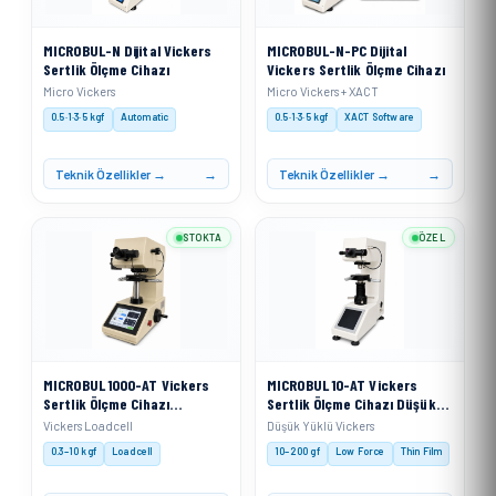
MICROBUL-N Dijital Vickers
MICROBUL-N-PC Dijital
Sertlik Ölçme Cihazı
Vickers Sertlik Ölçme Cihazı
Micro Vickers
Micro Vickers + XACT
0.5·1·3·5 kgf
Automatic
0.5·1·3·5 kgf
XACT Software
Teknik Özellikler →
Teknik Özellikler →
STOKTA
ÖZEL
MICROBUL 1000-AT Vickers
MICROBUL 10-AT Vickers
Sertlik Ölçme Cihazı
Sertlik Ölçme Cihazı Düşük
Otomatik Taret
Yüklü
Vickers Loadcell
Düşük Yüklü Vickers
0.3–10 kgf
Loadcell
10–200 gf
Low Force
Thin Film