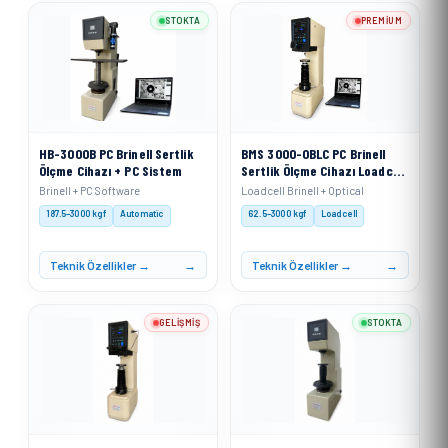
STOKTA
PREMIUM
HB-3000B PC Brinell Sertlik
BMS 3000-OBLC PC Brinell
Ölçme Cihazı + PC Sistem
Sertlik Ölçme Cihazı Loadcell
Sistemli + PC
Brinell + PC Software
Loadcell Brinell + Optical
187.5–3000 kgf
Automatic
62.5–3000 kgf
Loadcell
Teknik Özellikler →
Teknik Özellikler →
GELIŞMIŞ
STOKTA