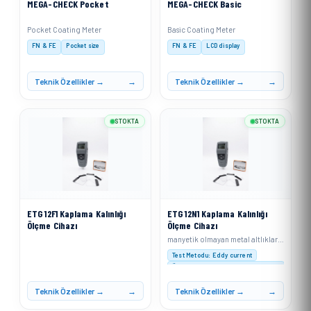
MEGA-CHECK Pocket
MEGA-CHECK Basic
Pocket Coating Meter
Basic Coating Meter
FN & FE
Pocket size
FN & FE
LCD display
Teknik Özellikler →
Teknik Özellikler →
STOKTA
STOKTA
ETG 12F1 Kaplama Kalınlığı
ETG 12N1 Kaplama Kalınlığı
Ölçme Cihazı
Ölçme Cihazı
manyetik olmayan metal altlıklar (alüminyum, bakır, kalay, çinko vb.) üzerindeki iletken olmayan kaplamaların (boya, kauçuk, plastik, anodik kaplama vb.) kalınlığını ölçmek için eddy current prensibiyle çalışır
Test Metodu: Eddy current
Ölçüm Aralığı : 0-1250 µm (0-50 mil)
Çözünürlük: 0-999 µm: 0,1 µm; ≥1000 µm: 1 µ
Teknik Özellikler →
Teknik Özellikler →