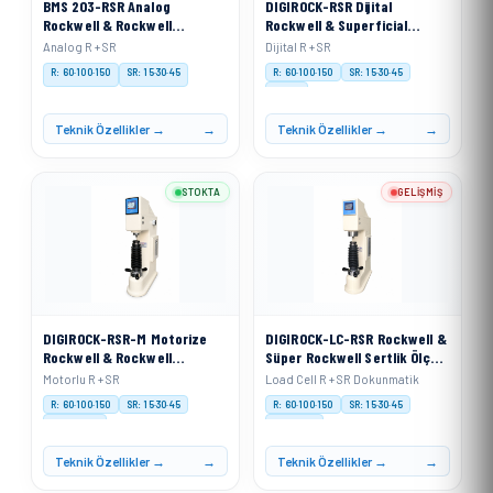
BMS 203-RSR Analog
DIGIROCK-RSR Dijital
Rockwell & Rockwell
Rockwell & Superficial
Superficial Sertlik Ölçme
Sertlik Ölçme Cihazı
Analog R + SR
Dijital R + SR
Cihazı
R: 60·100·150
SR: 15·30·45
R: 60·100·150
SR: 15·30·45
Digital
Teknik Özellikler →
Teknik Özellikler →
STOKTA
GELIŞMIŞ
DIGIROCK-RSR-M Motorize
DIGIROCK-LC-RSR Rockwell &
Rockwell & Rockwell
Süper Rockwell Sertlik Ölçme
Superficial Sertlik Ölçme
Cihazı Load Cell Sistemli
Motorlu R + SR
Load Cell R + SR Dokunmatik
Cihazı
R: 60·100·150
SR: 15·30·45
R: 60·100·150
SR: 15·30·45
Motorised
Load Cell
Teknik Özellikler →
Teknik Özellikler →