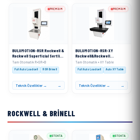
PREMIUM
PREMIUM
BULUMOTION-RSR Rockwell &
BULUMOTION-RSR-XY
Rockwell Superficial Sertlik
Rockwell&Rockwell
Ölçme Cihazı Tam Otomatik
Superficial Sertlik Ölçme
Tam Otomatik R+SR+B
Tam Otomatik + XY Table
Hareketli Kafa Sistemi
Cihazı Tam Otomatik
Full Auto Loadcell
R·SR·Brinell
Full Auto Loadcell
Auto XY Table
Hareketli Kafa Sistemi&
(Otomatik X Ekseni Sertlik
Ölçüm Tablası ile)
Teknik Özellikler →
Teknik Özellikler →
ROCKWELL & BRINELL
STOKTA
STOKTA