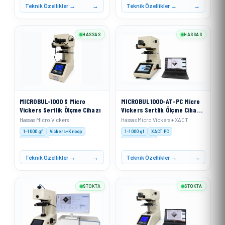
Teknik Özellikler →
Teknik Özellikler →
HASSAS
HASSAS
MICROBUL-1000 S Micro
MICROBUL 1000-AT-PC Micro
Vickers Sertlik Ölçme Cihazı
Vickers Sertlik Ölçme Cihazı
+ XACT
Hassas Micro Vickers
Hassas Micro Vickers + XACT
1–1000 gf
Vickers+Knoop
1–1000 gf
XACT PC
Motorised
Auto Analysis
Teknik Özellikler →
Teknik Özellikler →
STOKTA
STOKTA