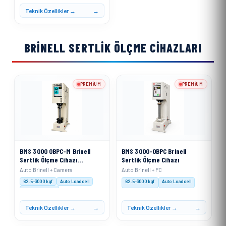
Yük Uygulaması: Motorize
Teknik Özellikler →
BRINELL SERTLIK ÖLÇME CIHAZLARI
PREMIUM
PREMIUM
BMS 3000 OBPC-M Brinell
BMS 3000-OBPC Brinell
Sertlik Ölçme Cihazı
Sertlik Ölçme Cihazı
Motorize Sistemli
Auto Brinell + Camera
Auto Brinell + PC
62.5–3000 kgf
Auto Loadcell
62.5–3000 kgf
Auto Loadcell
XACT Software
Teknik Özellikler →
Teknik Özellikler →