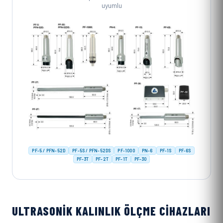
uyumlu
PF-5 / PFN-52D
PF-5S / PFN-52DS
PF-1000
PN-6
PF-1S
PF-6S
PF-3T
PF-2T
PF-1T
PF-30
ULTRASONIK KALINLIK ÖLÇME CIHAZLARI