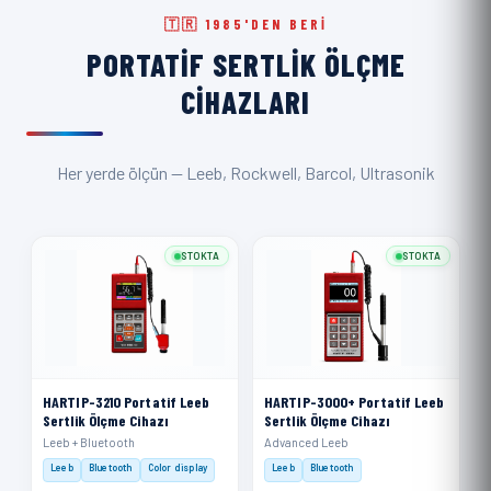
🇹🇷 1985'DEN BERI
PORTATIF SERTLIK ÖLÇME
CIHAZLARI
Her yerde ölçün — Leeb, Rockwell, Barcol, Ultrasonik
STOKTA
STOKTA
HARTIP-3210 Portatif Leeb
HARTIP-3000+ Portatif Leeb
Sertlik Ölçme Cihazı
Sertlik Ölçme Cihazı
Leeb + Bluetooth
Advanced Leeb
Leeb
Bluetooth
Color display
Leeb
Bluetooth