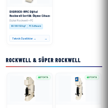
DIGIROCK-RMC Dijital
Rockwell Sertlik Ölçme Cihazı
Dijital Rockwell + PC
60·100·150 kgf
PC Software
Teknik Özellikler →
ROCKWELL & SÜPER ROCKWELL
STOKTA
STOKTA