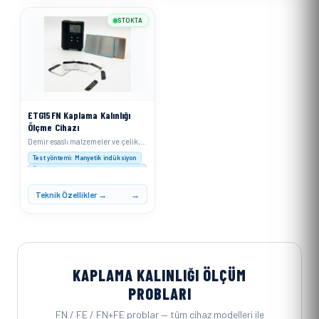
STOKTA
ETG15FN Kaplama Kalınlığı
Ölçme Cihazı
Demir esaslı malzemeler ve çelik, alaşımlı çelik veya sertleştirilmiş manyetik çelik için
Test yöntemi: Manyetik indüksiyon
Ölçüm aralığı : 0–1500 μm (0–60 mil)
Çözünürlük: 0–999 μm: 0,1 μm; ≥1000 μm: 1 μm
Teknik Özellikler →
KAPLAMA KALINLIĞI ÖLÇÜM
PROBLARI
FN / FE / FN+FE problar — tüm cihaz modelleri ile