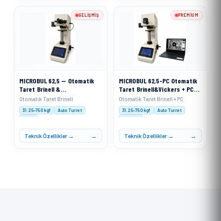
GELIŞMIŞ
PREMIUM
MICROBUL 62,5 — Otomatik
MICROBUL 62,5-PC Otomatik
Taret Brinell &
Taret Brinell&Vickers + PC
VickersSertlik Ölçme Cihazı
Sertlik Ölçme Cihazı
Otomatik Taret Brinell
Otomatik Taret Brinell + PC
31.25–750 kgf
Auto Turret
31.25–750 kgf
Auto Turret
XACT
XACT PC
Teknik Özellikler →
Teknik Özellikler →