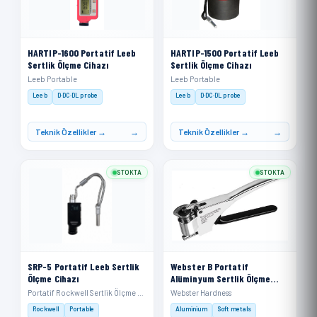
HARTIP-1600 Portatif Leeb
HARTIP-1500 Portatif Leeb
Sertlik Ölçme Cihazı
Sertlik Ölçme Cihazı
Leeb Portable
Leeb Portable
Leeb
D·DC·DL probe
Leeb
D·DC·DL probe
Teknik Özellikler →
Teknik Özellikler →
STOKTA
STOKTA
SRP-5 Portatif Leeb Sertlik
Webster B Portatif
Ölçme Cihazı
Alüminyum Sertlik Ölçme
Cihazı
Portatif Rockwell Sertlik Ölçme Cihazı
Webster Hardness
Rockwell
Portable
Aluminium
Soft metals