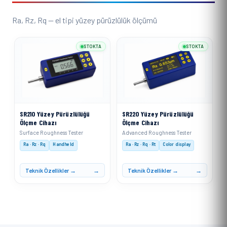
Ra, Rz, Rq — el tipi yüzey pürüzlülük ölçümü
STOKTA
STOKTA
SR210 Yüzey Pürüzlülüğü
SR220 Yüzey Pürüzlülüğü
Ölçme Cihazı
Ölçme Cihazı
Surface Roughness Tester
Advanced Roughness Tester
Ra · Rz · Rq
Handheld
Ra · Rz · Rq · Rt
Color display
Teknik Özellikler →
Teknik Özellikler →