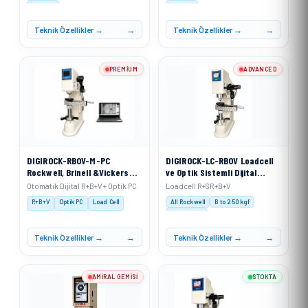
V 30 kgf
V 30 kgf
Teknik Özellikler →
Teknik Özellikler →
PREMIUM
ADVANCED
DIGIROCK-RBOV-M-PC
DIGIROCK-LC-RBOV Loadcell
Rockwell, Brinell &Vickers
ve Optik Sistemli Dijital
Sertlik Ölçme Cihazı
Rockwell, Rockwell
Otomatik Dijital R+B+V + Optik PC
Loadcell R+SR+B+V
Motorize Sistem + PC Sistem
Superficial, Brinell ve
R+B+V
Optik PC
Load Cell
All Rockwell
B to 250 kgf
ile
Vickers Sertlik Ölçme Cihazı
V 3–100 kgf
Teknik Özellikler →
Teknik Özellikler →
AMIRAL GEMISI
STOKTA