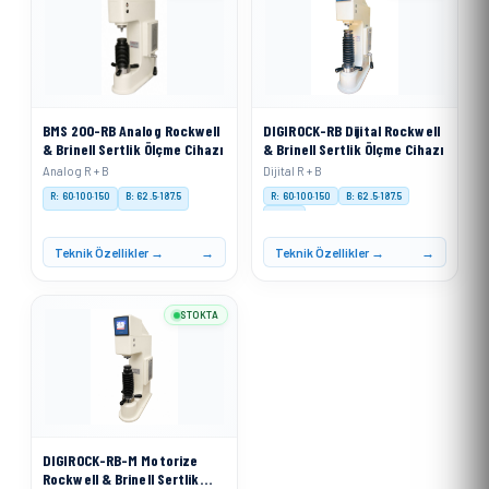
BMS 200-RB Analog Rockwell
DIGIROCK-RB Dijital Rockwell
& Brinell Sertlik Ölçme Cihazı
& Brinell Sertlik Ölçme Cihazı
Analog R + B
Dijital R + B
R: 60·100·150
B: 62.5·187.5
R: 60·100·150
B: 62.5·187.5
Digital
Teknik Özellikler →
Teknik Özellikler →
STOKTA
DIGIROCK-RB-M Motorize
Rockwell & Brinell Sertlik