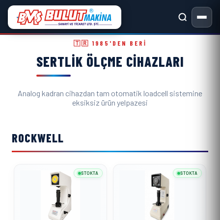
Sertlik Ölçme Cihazları ve Metal
🇹🇷 1985'DEN BERI
SERTLIK ÖLÇME CIHAZLARI
Analog kadran cihazdan tam otomatik loadcell sistemine
eksiksiz ürün yelpazesi
ROCKWELL
STOKTA
STOKTA