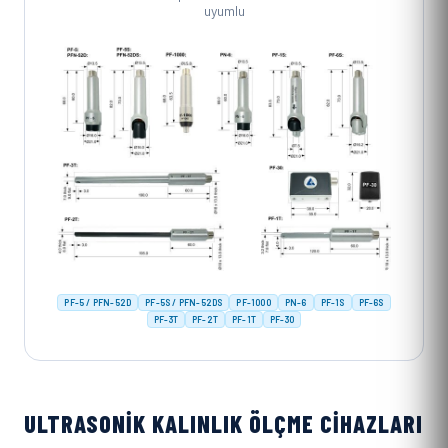
uyumlu
PF-5 / PFN-52D
PF-5S / PFN-52DS
PF-1000
PN-6
PF-1S
PF-6S
PF-3T
PF-2T
PF-1T
PF-30
ULTRASONIK KALINLIK ÖLÇME CIHAZLARI