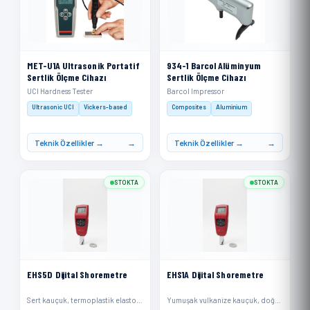
MET-U1A Ultrasonik Portatif
934-1 Barcol Alüminyum
Sertlik Ölçme Cihazı
Sertlik Ölçme Cihazı
UCI Hardness Tester
Barcol Impressor
Ultrasonic UCI
Vickers-based
Composites
Aluminium
Teknik Özellikler →
Teknik Özellikler →
STOKTA
STOKTA
EHS5D Dijital Shoremetre
EHS1A Dijital Shoremetre
Sert kauçuk, termoplastik elastomerler, daha sert plastikler ve rijit termoplastikler
Yumuşak vulkanize kauçuk, doğal kauçuk, nitriller, termoplastik elastomerler, esnek poliakrilikler ve termosetler, mum, keçe ve deriler