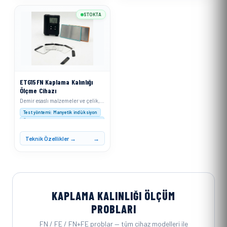
STOKTA
ETG15FN Kaplama Kalınlığı
Ölçme Cihazı
Demir esaslı malzemeler ve çelik, alaşımlı çelik veya sertleştirilmiş manyetik çelik için
Test yöntemi: Manyetik indüksiyon
Ölçüm aralığı : 0–1500 μm (0–60 mil)
Çözünürlük: 0–999 μm: 0,1 μm; ≥1000 μm: 1 μm
Teknik Özellikler →
KAPLAMA KALINLIĞI ÖLÇÜM
PROBLARI
FN / FE / FN+FE problar — tüm cihaz modelleri ile