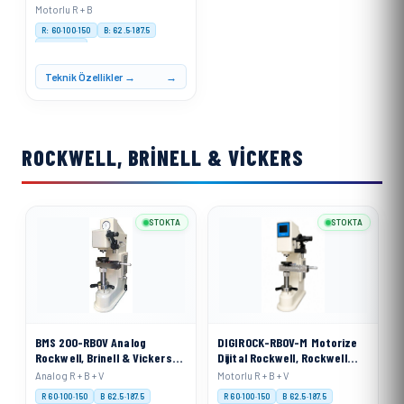
Ölçme Cihazı
Motorlu R + B
R: 60·100·150
B: 62.5·187.5
Motorised
Teknik Özellikler →
ROCKWELL, BRINELL & VICKERS
STOKTA
STOKTA
BMS 200-RBOV Analog
DIGIROCK-RBOV-M Motorize
Rockwell, Brinell & Vickers
Dijital Rockwell, Rockwell
Sertlik Ölçme Cihazı
Superficial, Brinell ve
Analog R + B + V
Motorlu R + B + V
Vickers Sertlik Ölçme Cihazı
R 60·100·150
B 62.5·187.5
R 60·100·150
B 62.5·187.5