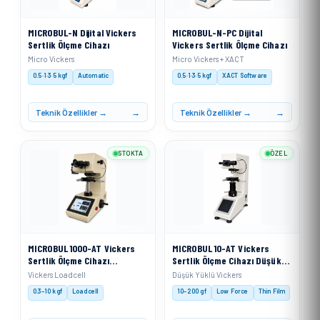
MICROBUL-N Dijital Vickers
MICROBUL-N-PC Dijital
Sertlik Ölçme Cihazı
Vickers Sertlik Ölçme Cihazı
Micro Vickers
Micro Vickers + XACT
0.5·1·3·5 kgf
Automatic
0.5·1·3·5 kgf
XACT Software
Teknik Özellikler →
Teknik Özellikler →
STOKTA
ÖZEL
MICROBUL 1000-AT Vickers
MICROBUL 10-AT Vickers
Sertlik Ölçme Cihazı
Sertlik Ölçme Cihazı Düşük
Otomatik Taret
Yüklü
Vickers Loadcell
Düşük Yüklü Vickers
0.3–10 kgf
Loadcell
10–200 gf
Low Force
Thin Film