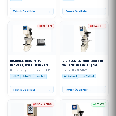
V 30 kgf
V 30 kgf
Teknik Özellikler →
Teknik Özellikler →
PREMIUM
ADVANCED
DIGIROCK-RBOV-M-PC
DIGIROCK-LC-RBOV Loadcell
Rockwell, Brinell &Vickers
ve Optik Sistemli Dijital
Sertlik Ölçme Cihazı
Rockwell, Rockwell
Otomatik Dijital R+B+V + Optik PC
Loadcell R+SR+B+V
Motorize Sistem + PC Sistem
Superficial, Brinell ve
R+B+V
Optik PC
Load Cell
All Rockwell
B to 250 kgf
ile
Vickers Sertlik Ölçme Cihazı
V 3–100 kgf
Teknik Özellikler →
Teknik Özellikler →
AMIRAL GEMISI
STOKTA