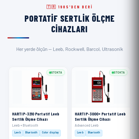
🇹🇷 1985'DEN BERI
PORTATIF SERTLIK ÖLÇME
CIHAZLARI
Her yerde ölçün — Leeb, Rockwell, Barcol, Ultrasonik
STOKTA
STOKTA
HARTIP-3210 Portatif Leeb
HARTIP-3000+ Portatif Leeb
Sertlik Ölçme Cihazı
Sertlik Ölçme Cihazı
Leeb + Bluetooth
Advanced Leeb
Leeb
Bluetooth
Color display
Leeb
Bluetooth