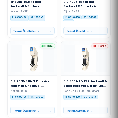
BMS 203-RSR Analog
DIGIROCK-RSR Dijital
Rockwell & Rockwell
Rockwell & Superficial
Superficial Sertlik Ölçme
Sertlik Ölçme Cihazı
Analog R + SR
Dijital R + SR
Cihazı
R: 60·100·150
SR: 15·30·45
R: 60·100·150
SR: 15·30·45
Digital
Teknik Özellikler →
Teknik Özellikler →
STOKTA
GELIŞMIŞ
DIGIROCK-RSR-M Motorize
DIGIROCK-LC-RSR Rockwell &
Rockwell & Rockwell
Süper Rockwell Sertlik Ölçme
Superficial Sertlik Ölçme
Cihazı Load Cell Sistemli
Motorlu R + SR
Load Cell R + SR Dokunmatik
Cihazı
R: 60·100·150
SR: 15·30·45
R: 60·100·150
SR: 15·30·45
Motorised
Load Cell
Teknik Özellikler →
Teknik Özellikler →