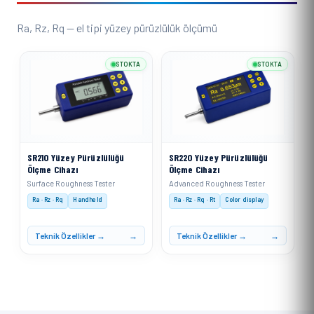
Ra, Rz, Rq — el tipi yüzey pürüzlülük ölçümü
STOKTA
STOKTA
SR210 Yüzey Pürüzlülüğü
SR220 Yüzey Pürüzlülüğü
Ölçme Cihazı
Ölçme Cihazı
Surface Roughness Tester
Advanced Roughness Tester
Ra · Rz · Rq
Handheld
Ra · Rz · Rq · Rt
Color display
Teknik Özellikler →
Teknik Özellikler →