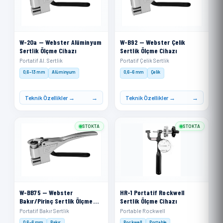
W-20a — Webster Alüminyum
W-B92 — Webster Çelik
Sertlik Ölçme Cihazı
Sertlik Ölçme Cihazı
Portatif Al. Sertlik
Portatif Çelik Sertlik
0,6–13 mm
Alüminyum
0,6–6 mm
Çelik
Teknik Özellikler →
Teknik Özellikler →
STOKTA
STOKTA
W-BB75 — Webster
HR-1 Portatif Rockwell
Bakır/Pirinç Sertlik Ölçme
Sertlik Ölçme Cihazı
Cihazı
Portatif Bakır Sertlik
Portable Rockwell
0,6–6 mm
Bakır
Rockwell
Portable