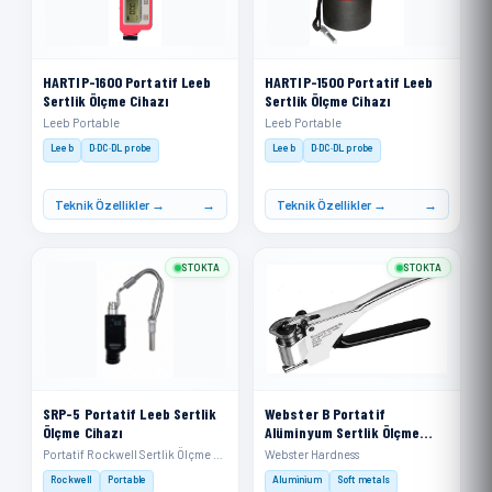
HARTIP-1600 Portatif Leeb
HARTIP-1500 Portatif Leeb
Sertlik Ölçme Cihazı
Sertlik Ölçme Cihazı
Leeb Portable
Leeb Portable
Leeb
D·DC·DL probe
Leeb
D·DC·DL probe
Teknik Özellikler →
Teknik Özellikler →
STOKTA
STOKTA
SRP-5 Portatif Leeb Sertlik
Webster B Portatif
Ölçme Cihazı
Alüminyum Sertlik Ölçme
Cihazı
Portatif Rockwell Sertlik Ölçme Cihazı
Webster Hardness
Rockwell
Portable
Aluminium
Soft metals