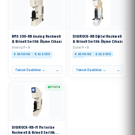
BMS 200-RB Analog Rockwell
DIGIROCK-RB Dijital Rockwell
& Brinell Sertlik Ölçme Cihazı
& Brinell Sertlik Ölçme Cihazı
Analog R + B
Dijital R + B
R: 60·100·150
B: 62.5·187.5
R: 60·100·150
B: 62.5·187.5
Digital
Teknik Özellikler →
Teknik Özellikler →
STOKTA
DIGIROCK-RB-M Motorize
Rockwell & Brinell Sertlik