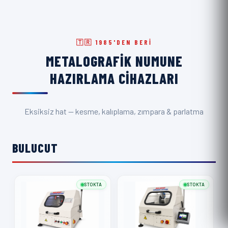
🇹🇷 1985'DEN BERI
METALOGRAFIK NUMUNE
HAZIRLAMA CIHAZLARI
Eksiksiz hat — kesme, kalıplama, zımpara & parlatma
BULUCUT
STOKTA
STOKTA