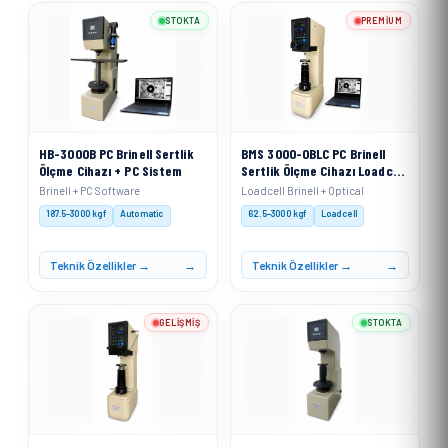
STOKTA
PREMIUM
HB-3000B PC Brinell Sertlik
BMS 3000-OBLC PC Brinell
Ölçme Cihazı + PC Sistem
Sertlik Ölçme Cihazı Loadcell
Sistemli + PC
Brinell + PC Software
Loadcell Brinell + Optical
187.5–3000 kgf
Automatic
62.5–3000 kgf
Loadcell
Teknik Özellikler →
Teknik Özellikler →
GELIŞMIŞ
STOKTA