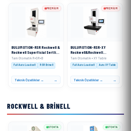
PREMIUM
PREMIUM
BULUMOTION-RSR Rockwell &
BULUMOTION-RSR-XY
Rockwell Superficial Sertlik
Rockwell&Rockwell
Ölçme Cihazı Tam Otomatik
Superficial Sertlik Ölçme
Tam Otomatik R+SR+B
Tam Otomatik + XY Table
Hareketli Kafa Sistemi
Cihazı Tam Otomatik
Full Auto Loadcell
R·SR·Brinell
Full Auto Loadcell
Auto XY Table
Hareketli Kafa Sistemi&
(Otomatik X Ekseni Sertlik
Ölçüm Tablası ile)
Teknik Özellikler →
Teknik Özellikler →
ROCKWELL & BRINELL
STOKTA
STOKTA