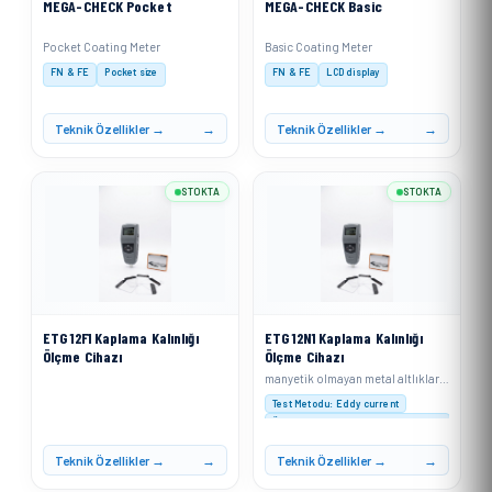
MEGA-CHECK Pocket
MEGA-CHECK Basic
Pocket Coating Meter
Basic Coating Meter
FN & FE
Pocket size
FN & FE
LCD display
Teknik Özellikler →
Teknik Özellikler →
STOKTA
STOKTA
ETG 12F1 Kaplama Kalınlığı
ETG 12N1 Kaplama Kalınlığı
Ölçme Cihazı
Ölçme Cihazı
manyetik olmayan metal altlıklar (alüminyum, bakır, kalay, çinko vb.) üzerindeki iletken olmayan kaplamaların (boya, kauçuk, plastik, anodik kaplama vb.) kalınlığını ölçmek için eddy current prensibiyle çalışır
Test Metodu: Eddy current
Ölçüm Aralığı : 0-1250 µm (0-50 mil)
Çözünürlük: 0-999 µm: 0,1 µm; ≥1000 µm: 1 µ
Teknik Özellikler →
Teknik Özellikler →