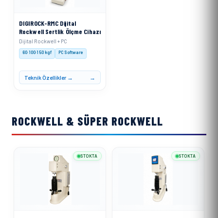
DIGIROCK-RMC Dijital
Rockwell Sertlik Ölçme Cihazı
Dijital Rockwell + PC
60·100·150 kgf
PC Software
Teknik Özellikler →
ROCKWELL & SÜPER ROCKWELL
STOKTA
STOKTA