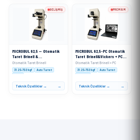
GELIŞMIŞ
PREMIUM
MICROBUL 62,5 — Otomatik
MICROBUL 62,5-PC Otomatik
Taret Brinell &
Taret Brinell&Vickers + PC
VickersSertlik Ölçme Cihazı
Sertlik Ölçme Cihazı
Otomatik Taret Brinell
Otomatik Taret Brinell + PC
31.25–750 kgf
Auto Turret
31.25–750 kgf
Auto Turret
XACT
XACT PC
Teknik Özellikler →
Teknik Özellikler →