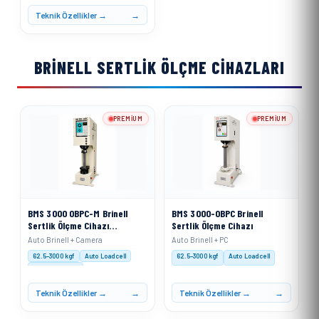
Yük Uygulaması: Motorize
Teknik Özellikler →
BRINELL SERTLIK ÖLÇME CIHAZLARI
PREMIUM
PREMIUM
BMS 3000 OBPC-M Brinell
BMS 3000-OBPC Brinell
Sertlik Ölçme Cihazı
Sertlik Ölçme Cihazı
Motorize Sistemli
Auto Brinell + Camera
Auto Brinell + PC
62.5–3000 kgf
Auto Loadcell
62.5–3000 kgf
Auto Loadcell
XACT Software
Teknik Özellikler →
Teknik Özellikler →