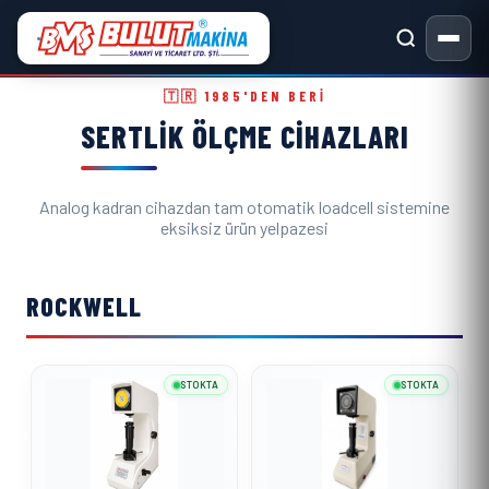
Sertlik Ölçme Cihazları ve Metal
🇹🇷 1985'DEN BERI
SERTLIK ÖLÇME CIHAZLARI
Analog kadran cihazdan tam otomatik loadcell sistemine
eksiksiz ürün yelpazesi
ROCKWELL
STOKTA
STOKTA