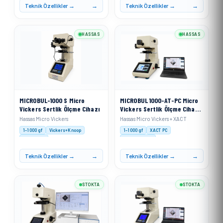
Teknik Özellikler →
Teknik Özellikler →
HASSAS
HASSAS
MICROBUL-1000 S Micro
MICROBUL 1000-AT-PC Micro
Vickers Sertlik Ölçme Cihazı
Vickers Sertlik Ölçme Cihazı
+ XACT
Hassas Micro Vickers
Hassas Micro Vickers + XACT
1–1000 gf
Vickers+Knoop
1–1000 gf
XACT PC
Motorised
Auto Analysis
Teknik Özellikler →
Teknik Özellikler →
STOKTA
STOKTA