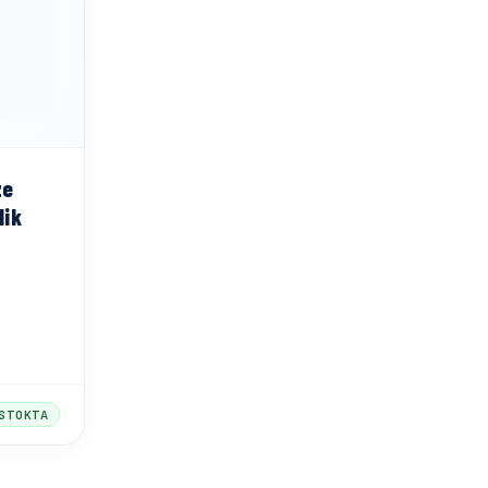
ze
lik
STOKTA