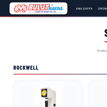
Sertlik Ölçme Cihazları ve Metal
ANA SAYFA
ÜRÜN
Analog
ROCKWELL