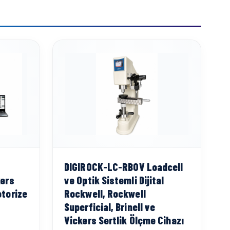
DIGIROCK-LC-RBOV Loadcell
kers
ve Optik Sistemli Dijital
otorize
Rockwell, Rockwell
Superficial, Brinell ve
Vickers Sertlik Ölçme Cihazı