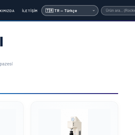
KIMIZDA
İLETIŞIM
I
lpazesi