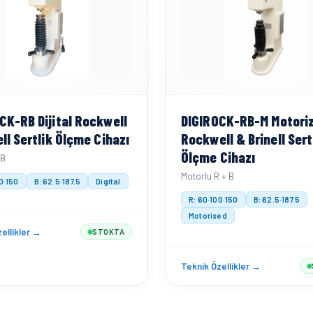
CK-RB Dijital Rockwell
DIGIROCK-RB-M Motori
ell Sertlik Ölçme Cihazı
Rockwell & Brinell Sert
Ölçme Cihazı
 B
Motorlu R + B
0·150
B: 62.5·187.5
Digital
R: 60·100·150
B: 62.5·187.5
Motorised
ellikler →
STOKTA
Teknik Özellikler →