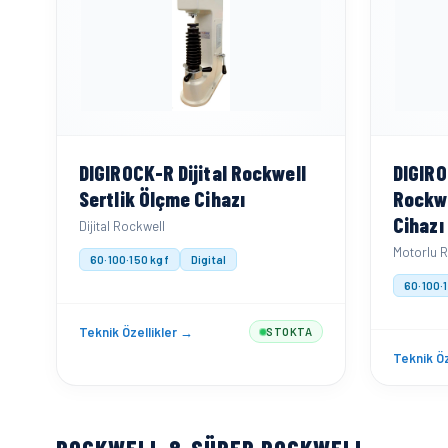
DIGIROCK-R Dijital Rockwell
DIGIRO
Sertlik Ölçme Cihazı
Rockwe
Cihazı
Dijital Rockwell
Motorlu 
60·100·150 kgf
Digital
60·100·
Teknik Özellikler →
STOKTA
Teknik Öz