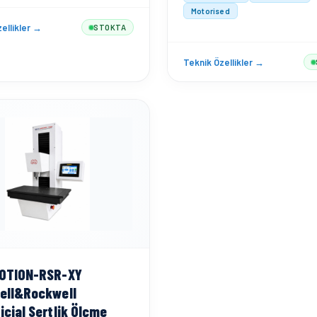
Motorised
ellikler →
STOKTA
Teknik Özellikler →
OTION-RSR-XY
ell&Rockwell
icial Sertlik Ölçme