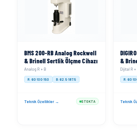
BMS 200-RB Analog Rockwell
DIGIRO
& Brinell Sertlik Ölçme Cihazı
& Brin
Analog R + B
Dijital R +
R: 60·100·150
B: 62.5·187.5
R: 60·10
Teknik Özellikler →
Teknik Öz
STOKTA