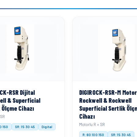
CK-RSR Dijital
DIGIROCK-RSR-M Motor
ll & Superficial
Rockwell & Rockwell
k Ölçme Cihazı
Superficial Sertlik Öl
Cihazı
+ SR
Motorlu R + SR
0·150
SR: 15·30·45
Digital
R: 60·100·150
SR: 15·30·45