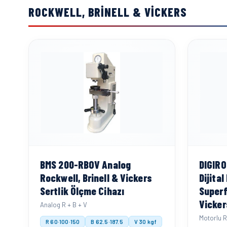
ROCKWELL, BRINELL & VICKERS
BMS 200-RBOV Analog
DIGIR
Rockwell, Brinell & Vickers
Dijita
Sertlik Ölçme Cihazı
Superfi
Vicker
Analog R + B + V
Motorlu R
R 60·100·150
B 62.5·187.5
V 30 kgf