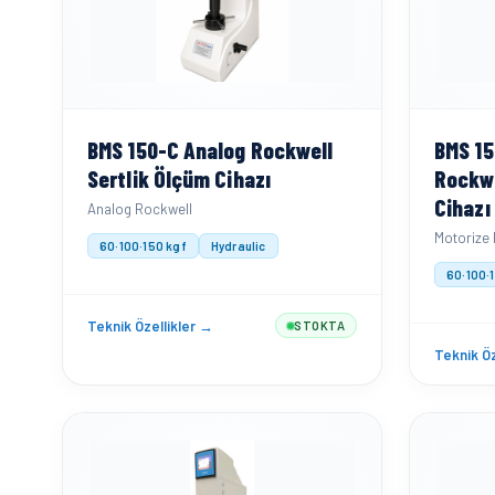
BMS 150-C Analog Rockwell
BMS 15
Sertlik Ölçüm Cihazı
Rockwe
Cihazı
Analog Rockwell
Motorize
60·100·150 kgf
Hydraulic
60·100·
Teknik Özellikler →
STOKTA
Teknik Öz